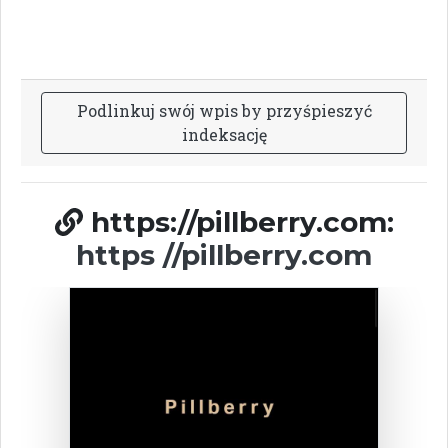
P
o
d
l
i
n
k
u
j
s
w
ó
j
w
p
i
s
b
y
p
r
z
y
ś
p
i
e
s
z
y
ć
i
n
d
e
k
s
a
c
j
ę
https://pillberry.com:
https //pillberry.com