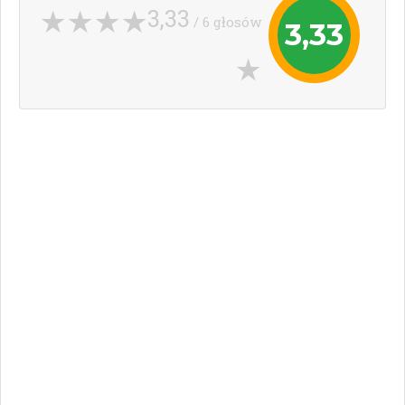
3,33
/ 6 głosów
3,33