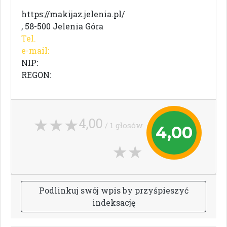
https://makijaz.jelenia.pl/
, 58-500 Jelenia Góra
Tel.
e-mail:
NIP:
REGON:
4,00
/ 1 głosów
4,00
P
o
d
l
i
n
k
u
j
s
w
ó
j
w
p
i
s
b
y
p
r
z
y
ś
p
i
e
s
z
y
ć
i
n
d
e
k
s
a
c
j
ę