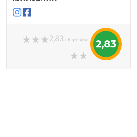
2,83
/ 6 głosów
2,83