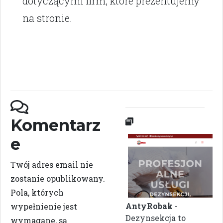
dotyczącymi firm, które prezentujemy
na stronie.
Komentarz
e
Twój adres email nie
zostanie opublikowany.
Pola, których
AntyRobak
-
wypełnienie jest
Dezynsekcja to
wymagane, są