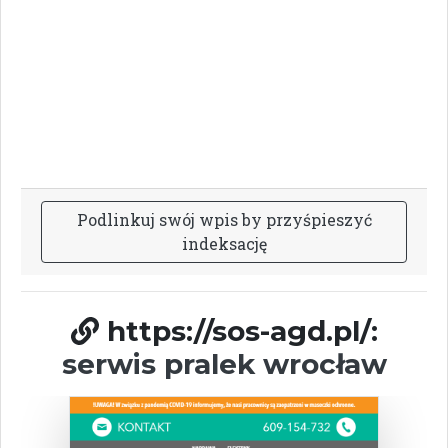
P
o
d
l
i
n
k
u
j
s
w
ó
j
w
p
i
s
b
y
p
r
z
y
ś
p
i
e
s
z
y
ć
i
n
d
e
k
s
a
c
j
ę
https://sos-agd.pl/:
serwis pralek wrocław