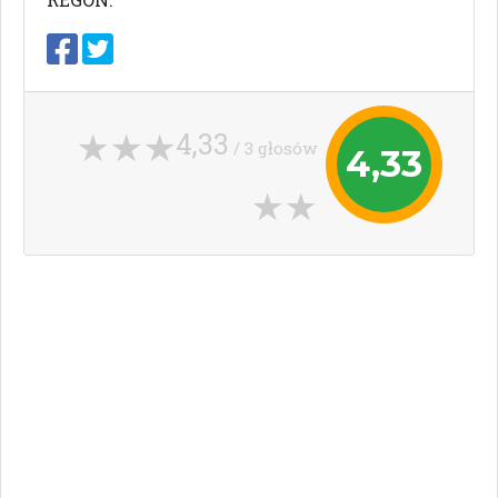
4,33
/ 3 głosów
4,33