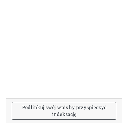
P
o
d
l
i
n
k
u
j
s
w
ó
j
w
p
i
s
b
y
p
r
z
y
ś
p
i
e
s
z
y
ć
i
n
d
e
k
s
a
c
j
ę