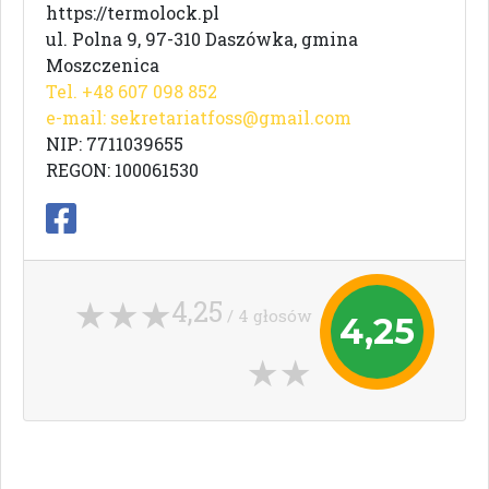
https://termolock.pl
ul. Polna 9, 97-310 Daszówka, gmina
Moszczenica
Tel. +48 607 098 852
e-mail:
sekretariatfoss@gmail.com
NIP: 7711039655
REGON: 100061530
4,25
/ 4 głosów
4,25