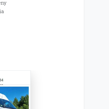
eny
ia