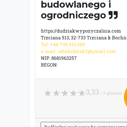
budowlanego i
ogrodniczego
https://dudziakwypozyczalnia.com
Trzciana 513, 32-733 Trzciana k Bochn
Tel. +48 795 615 089
e-mail:
rafadudziak3@gmail.com
NIP: 8681963257
REGON:
3,33
/ 3 głosów