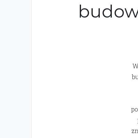
budowl
W
bu
po
zn