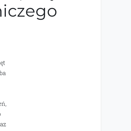
niczego
ęt
eba
eń,
o
raz