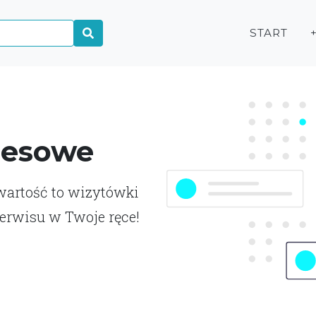
START
nesowe
awartość to wizytówki
erwisu w Twoje ręce!