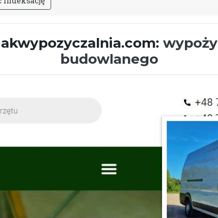
ć
i
n
d
e
k
s
a
c
j
ę
ziakwypozyczalnia.com:
wypożyc
budowlanego