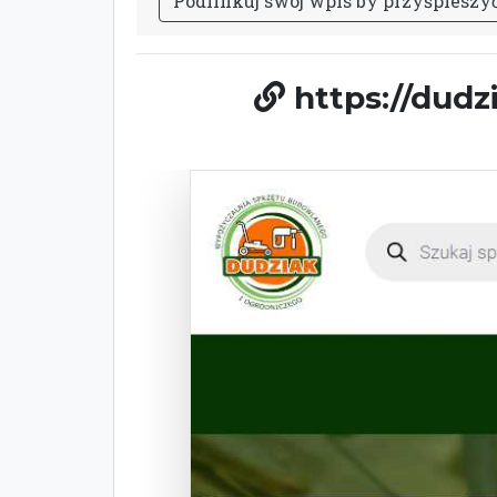
P
o
d
l
i
n
k
u
j
s
w
ó
j
w
p
i
s
b
y
p
r
z
y
ś
p
i
e
s
z
y
https://dud