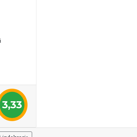
i
3,33