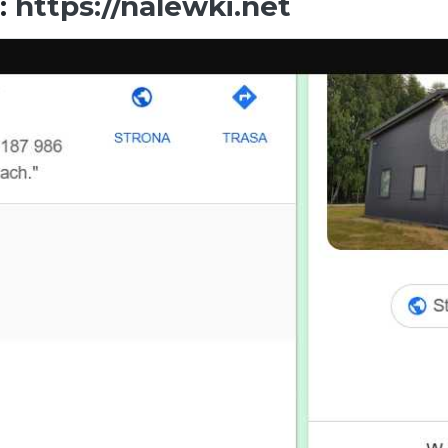
t:
https://nalewki.net