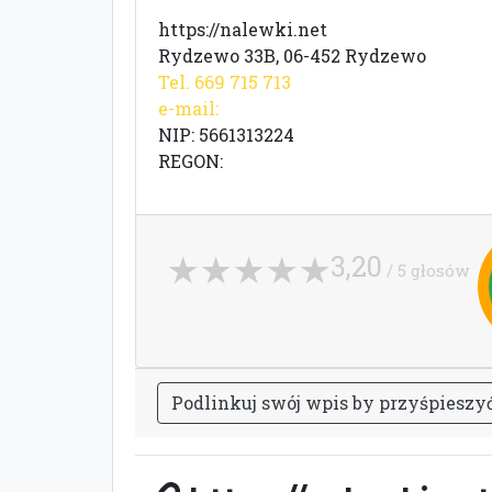
https://nalewki.net
Rydzewo 33B, 06-452 Rydzewo
Tel. 669 715 713
e-mail:
NIP: 5661313224
REGON:
3,20
/ 5 głosów
P
o
d
l
i
n
k
u
j
s
w
ó
j
w
p
i
s
b
y
p
r
z
y
ś
p
i
e
s
z
y