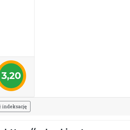
3,20
ć
i
n
d
e
k
s
a
c
j
ę