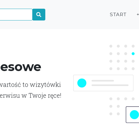
START
nesowe
awartość to wizytówki
erwisu w Twoje ręce!