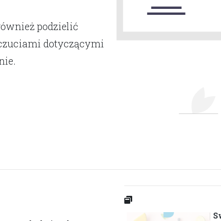
również podzielić
dczuciami dotyczącymi
nie.
S